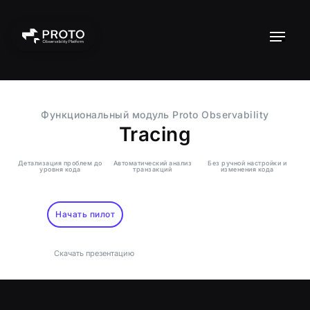
Функциональный модуль Proto Observability
Tracing
Детализация проблем до
Автоматический анализ
Без ручной настройки и
уровня кода
транзакций
изменения кода
Начать пилот
Скачать презентацию