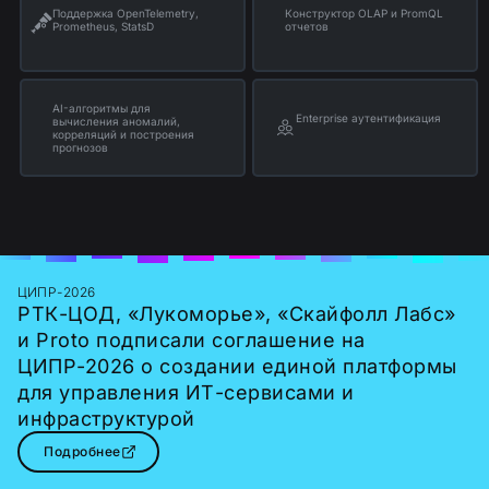
Поддержка OpenTelemetry,
Конструктор OLAP и PromQL
Prometheus, StatsD
отчетов
AI-алгоритмы для
Enterprise аутентификация
вычисления аномалий,
корреляций и построения
прогнозов
ЦИПР-2026
РТК-ЦОД, «Лукоморье», «Скайфолл Лабс»
и Proto подписали соглашение на
ЦИПР-2026 о создании единой платформы
для управления ИТ-сервисами и
инфраструктурой
Подробнее