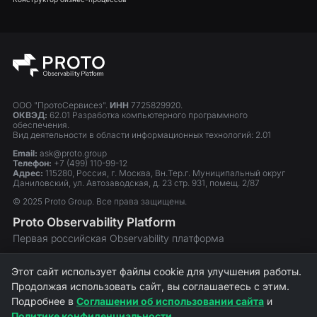
ООО "ПротоСервисез".
ИНН
7725829920.
ОКВЭД:
62.01 Разработка компьютерного программного
обеспечения.
Вид деятельности в области информационных технологий: 2.01
Email:
ask@proto.group
Телефон:
+7 (499) 110-99-12
Адрес:
115280, Россия, г. Москва, Вн.Тер.г. Муниципальный округ
Даниловский, ул. Автозаводская, д. 23 стр. 931, помещ. 2/87
© 2025 Proto Group. Все права защищены.
Proto Observability Platform
Первая российская Observability платформа
Включена в Единый реестр российских программ
Этот сайт использует файлы cookie для улучшения работы.
для ЭВМ и баз данных. Запись №14369.
Продолжая использовать сайт, вы соглашаетесь с этим.
Соглашение об использовании сайта
Подробнее в
Соглашении об использовании сайта
и
Политика конфиденциальности
Политике конфиденциальности
.