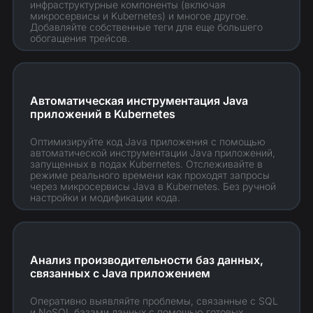
инфраструктурные компоненты (включая
микросервисы и Kubernetes) и многое другое.
Добавляйте собственные теги для еще большего
обогащения трейсов.
Автоматическая инструментация Java
приложений в Kubernetes
Оптимизируйте код Java приложения с помощью
автоматической инструментации Java
приложений,
запущенных в подах Kubernetes. Отслеживайте в
режиме реального времени как проходят запросы
через микросервисы Java в Kubernetes. Без ручной
настройки и модификации кода.
Анализ производительности баз данных,
связанных с Java приложением
Оперативно выявляйте проблемы, связанные с SQL
и NoSQL базами данных с помощью готовых