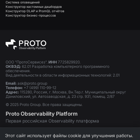
Система оповещений
Конструктор кастомных дашбордов
Конструктор OLAP и PromQL отчётов
Конструктор бизнес-процессов
ООО "ПротоСервисез".
ИНН
7725829920.
ОКВЭД:
62.01 Разработка компьютерного программного
обеспечения.
Вид деятельности в области информационных технологий: 2.01
Email:
ask@proto.group
Телефон:
+7 (499) 110-99-12
Адрес:
115280, Россия, г. Москва, Вн.Тер.г. Муниципальный округ
Даниловский, ул. Автозаводская, д. 23 стр. 931, помещ. 2/87
© 2025 Proto Group. Все права защищены.
Proto Observability Platform
Первая российская Observability платформа
Включена в Единый реестр российских программ
Этот сайт использует файлы cookie для улучшения работы.
для ЭВМ и баз данных. Запись №14369.