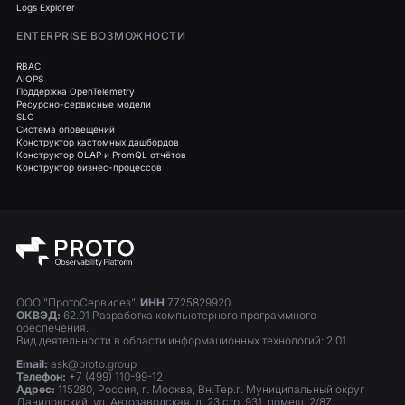
Logs Explorer
ENTERPRISE ВОЗМОЖНОСТИ
RBAC
AIOPS
Поддержка OpenTelemetry
Ресурсно-сервисные модели
SLO
Система оповещений
Конструктор кастомных дашбордов
Конструктор OLAP и PromQL отчётов
Конструктор бизнес-процессов
ООО "ПротоСервисез".
ИНН
7725829920.
ОКВЭД:
62.01 Разработка компьютерного программного
обеспечения.
Вид деятельности в области информационных технологий: 2.01
Email:
ask@proto.group
Телефон:
+7 (499) 110-99-12
Адрес:
115280, Россия, г. Москва, Вн.Тер.г. Муниципальный округ
Даниловский, ул. Автозаводская, д. 23 стр. 931, помещ. 2/87