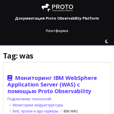
Документация Proto Observability Platform
Платформа
Tag:
was
Мониторинг IBM WebSphere
Application Server (WAS) с
помощью Proto Observability
Подключение технологий
Мониторинг инфраструктуры
Веб, прокси и app-серверы
IBM WAS