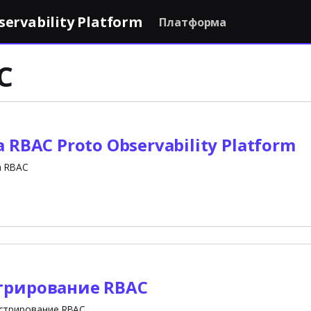
rvability Platform
Платформа
C
 RBAC Proto Observability Platform
а RBAC
рирование RBAC
стрирование RBAC