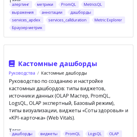
алертинг
метрики
PromQL
MetricsQL
выражения
аннотации
дашборды
services_apdex
services_callduration
Metric Explorer
Браузер метрик
Кастомные дашборды
Руководства
Кастомные дашборды
Руководство по созданию и настройке
кастомных дашбордов: типы виджетов,
источники данных (OLAP Мастер, PromQL,
LogsQL, OLAP экспертный, Базовый режим),
типы визуализации, виджеты «Соты здоровья» и
«KPI-карточка» (Web Vitals).
дашборды
виджеты
PromQL
LogsQL
OLAP