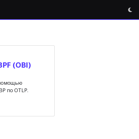
PF (OBI)
с помощью
BP по OTLP.