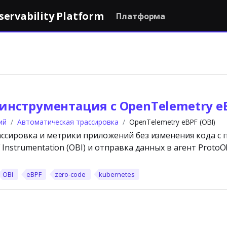
rvability Platform
Платформа
 инструментация с OpenTelemetry eB
ий
Автоматическая трассировка
OpenTelemetry eBPF (OBI)
ассировка и метрики приложений без изменения кода 
Instrumentation (OBI) и отправка данных в агент ProtoO
OBI
eBPF
zero-code
kubernetes