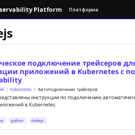
rvability Platform
Платформа
js
ческое подключение трейсеров дл
ации приложений в Kubernetes с 
bility
ий
Kubernetes
Автоподключение трейсеров
представлены инструкции по подключению автоматичес
иложений в Kubernetes.
va
python
nodejs