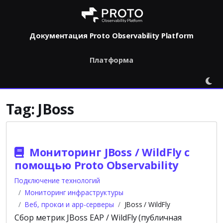
Документация Proto Observability Platform
Платформа
Tag:
JBoss
Мониторинг JBoss / WildFly с
помощью Proto Observability
Подключение технологий
Мониторинг инфраструктуры
Веб, прокси и app-серверы
JBoss / WildFly
Сбор метрик JBoss EAP / WildFly (публичная