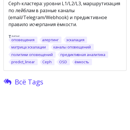
Ceph-кластера: уровни L1/L2/L3, маршрутизация
по лейблам в разные каналы
(email/Telegram/Webhook) и предиктивное
правило исчерпания ёмкости.
оповещения
алертинг
эскалация
матрица эскалации
каналы оповещений
политики оповещений
предиктивная аналитика
predict_linear
Ceph
OSD
ёмкость
Всё Tags