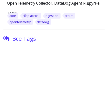
OpenTelemetry Collector, DataDog Agent и другие.
логи
сбор логов
ingestion
агент
opentelemetry
datadog
Всё Tags