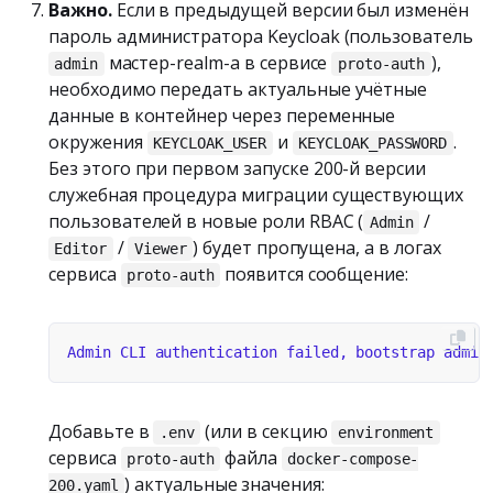
Важно.
Если в предыдущей версии был изменён
пароль администратора Keycloak (пользователь
мастер-realm-а в сервисе
),
admin
proto-auth
необходимо передать актуальные учётные
данные в контейнер через переменные
окружения
и
.
KEYCLOAK_USER
KEYCLOAK_PASSWORD
Без этого при первом запуске 200-й версии
служебная процедура миграции существующих
пользователей в новые роли RBAC (
/
Admin
/
) будет пропущена, а в логах
Editor
Viewer
сервиса
появится сообщение:
proto-auth
Добавьте в
(или в секцию
.env
environment
сервиса
файла
proto-auth
docker-compose-
) актуальные значения:
200.yaml