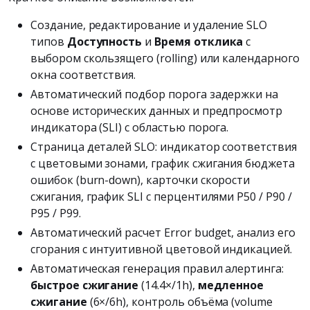
Создание, редактирование и удаление SLO
типов
Доступность
и
Время отклика
с
выбором скользящего (rolling) или календарного
окна соответствия.
Автоматический подбор порога задержки на
основе исторических данных и предпросмотр
индикатора (SLI) с областью порога.
Страница деталей SLO: индикатор соответствия
с цветовыми зонами, график сжигания бюджета
ошибок (burn-down), карточки скорости
сжигания, график SLI с перцентилями P50 / P90 /
P95 / P99.
Автоматический расчет Error budget, анализ его
сгорания с интуитивной цветовой индикацией.
Автоматическая генерация правил алертинга:
быстрое сжигание
(14.4×/1h),
медленное
сжигание
(6×/6h), контроль объёма (volume