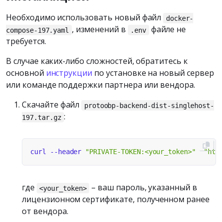
Необходимо использовать новый файл
docker-
, изменений в
файле не
compose-197.yaml
.env
требуется.
В случае каких-либо сложностей, обратитесь к
основной
инструкции
по установке на новый сервер
или команде поддержки партнера или вендора.
Скачайте файл
protoobp-backend-dist-singlehost-
:
197.tar.gz
curl --header 
"PRIVATE-TOKEN:<your_token>"
"htt
где
– ваш пароль, указанный в
<your_token>
лицензионном сертификате, полученном ранее
от вендора.