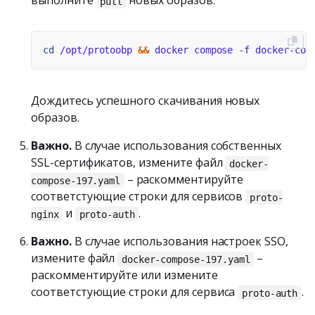
выполните
новых образов:
pull
cd
 /opt/protoobp 
&&
Дождитесь успешного скачивания новых
образов.
Важно.
В случае использования собственных
SSL-сертификатов, измените файл
docker-
– раскомментируйте
compose-197.yaml
соответстующие строки для сервисов
proto-
и
.
nginx
proto-auth
Важно.
В случае использования настроек SSO,
измените файл
–
docker-compose-197.yaml
раскомментируйте или измените
соответстующие строки для сервиса
.
proto-auth