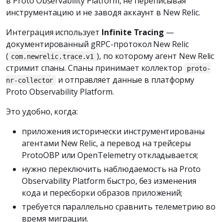
в Proto Observability Platform, не переписывая
инструментацию и не заводя аккаунт в New Relic.
Интеграция использует
Infinite Tracing
—
документированный gRPC-протокол New Relic
(
), по которому агент New Relic
com.newrelic.trace.v1
стримит спаны. Спаны принимает коллектор
proto-
и отправляет данные в платформу
nr-collector
Proto Observability Platform.
Это удобно, когда:
приложения исторически инструментированы
агентами New Relic, а перевод на трейсеры
ProtoOBP или OpenTelemetry откладывается;
нужно переключить наблюдаемость на Proto
Observability Platform быстро, без изменения
кода и пересборки образов приложений;
требуется параллельно сравнить телеметрию во
время миграции.