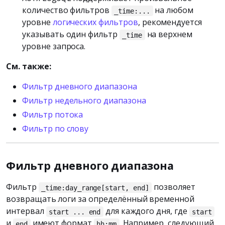
количество фильтров
на любом
_time:...
уровне
логических фильтров
, рекомендуется
указывать один фильтр
на верхнем
_time
уровне запроса.
См. также:
Фильтр дневного диапазона
Фильтр недельного диапазона
Фильтр потока
Фильтр по слову
Фильтр дневного диапазона
Фильтр
позволяет
_time:day_range[start, end]
возвращать логи за определённый временной
интервал
для каждого дня, где
start ... end
start
и
имеют формат
. Например, следующий
end
hh:mm