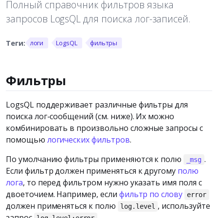
Полный справочник фильтров языка
запросов LogsQL для поиска лог-записей.
логи
LogsQL
фильтры
Фильтры
LogsQL поддерживает различные фильтры для
поиска лог-сообщений (см. ниже). Их можно
комбинировать в произвольно сложные запросы с
помощью
логических фильтров
.
По умолчанию фильтры применяются к полю
.
_msg
Если фильтр должен применяться к другому
полю
лога
, то перед фильтром нужно указать имя поля с
двоеточием. Например, если
фильтр по слову
error
должен применяться к полю
, используйте
log.level
запрос
.
log.level:error