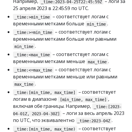
Например,
– логи за
_time:2023-04-25T22:45:59Z
25 апреля 2023 в 22:45:59 по UTC.
– соответствует логам с
_time:>min_time
временными метками больше
.
min_time
– соответствует логам с
_time:>=min_time
временными метками больше или равными
.
min_time
– соответствует логам с
_time:<max_time
временными метками меньше
.
max_time
– соответствует логам с
_time:<=max_time
временными метками меньше или равными
.
max_time
– соответствует
_time:[min_time, max_time]
логам в диапазоне
,
[min_time, max_time]
включая обе границы. Например,
_time:[2023-
– логи за весь апрель 2023
04-01Z, 2023-04-30Z]
по UTC, что эквивалентно
.
_time:2023-04Z
– соответствует
_time:[min_time, max_time)