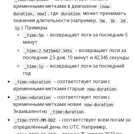
временными метками в диапазоне
(now-
, где
может принимать
duration, now]
duration
значения длительности (например,
,
,
,
5m
1h
2d
). Примеры:
1y
– возвращает логи за последние 5
_time:5m
минут
– возвращает логи за
_time:2.5d15m42.345s
последние 2,5 дня, 15 минут и 42,345 секунды
– возвращает логи за последний
_time:1y
год
– соответствует логам с
_time:>duration
временными метками старше
.
now-duration
– соответствует логам с
_time:<duration
временными метками новее
.
now-duration
Эквивалентно
.
_time:duration
– соответствует всем логам за
_time:YYYY-MM-DDZ
определённый день по UTC. Например,