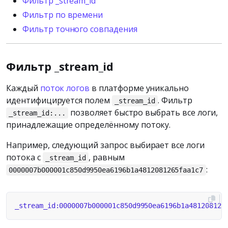
Фильтр _stream_id
Фильтр по времени
Фильтр точного совпадения
Фильтр _stream_id
Каждый
поток логов
в платформе уникально
идентифицируется полем
. Фильтр
_stream_id
позволяет быстро выбрать все логи,
_stream_id:...
принадлежащие определённому потоку.
Например, следующий запрос выбирает все логи
потока с
, равным
_stream_id
:
0000007b000001c850d9950ea6196b1a4812081265faa1c7