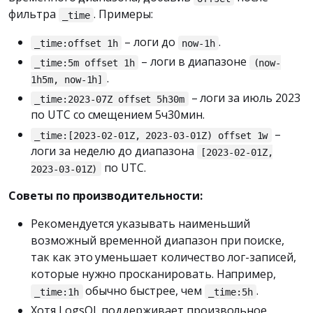
фильтра
. Примеры:
_time
– логи до
.
_time:offset 1h
now-1h
– логи в диапазоне
_time:5m offset 1h
(now-
.
1h5m, now-1h]
– логи за июль 2023
_time:2023-07Z offset 5h30m
по UTC со смещением 5ч30мин.
–
_time:[2023-02-01Z, 2023-03-01Z) offset 1w
логи за неделю до диапазона
[2023-02-01Z,
по UTC.
2023-03-01Z)
Советы по производительности:
Рекомендуется указывать наименьший
возможный временной диапазон при поиске,
так как это уменьшает количество лог-записей,
которые нужно просканировать. Например,
обычно быстрее, чем
.
_time:1h
_time:5h
Хотя LogsQL поддерживает произвольное