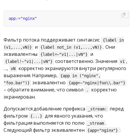
Фильтр потока поддерживает синтаксис
{label in
и
. Они
(v1,...,vN)}
{label not_in (v1,...,vN)}
эквивалентны
и
{label=~"v1|...|vN"}
соответственно. Значения
,
{label!~"v1|...|vN"}
v1
…,
корректно экранируются внутри регулярного
vN
выражения. Например,
{app in ("nginx",
эквивалентно
"foo.bar")}
{app=~"nginx|foo\\.bar"}
– обратите внимание, что символ
корректно
.
экранирован.
Допускается добавление префикса
перед
_stream:
фильтром
для явного указания, что
{...}
фильтрация выполняется по полю
.
_stream
Следующий фильтр эквивалентен
:
{app="nginx"}