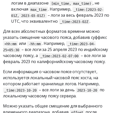
логам в диапазоне
, не
[min_time, max_time)
включая
. Например,
max_time
_time:[2023-02-
– логи за весь февраль 2023 по
01Z, 2023-03-01Z)
UTC, что эквивалентно
.
_time:2023-02Z
Для всех абсолютных форматов времени можно
указать смещение часового пояса, добавив суффикс
или
. Например,
+hh:mm
-hh:mm
_time:2023-04-
– все логи за 25 апреля 2023 по индийскому
25+05:30
часовому поясу, а
– все логи за
_time:2023-02-07:00
февраль 2023 по калифорнийскому часовому поясу.
Если информация о часовом поясе отсутствует,
используется локальный часовой пояс хоста, на
котором работает хранилище логов. Например,
– все логи за день
по
_time:2023-10-20
2023-10-20
локальному часовому поясу сервера.
Можно указать общее смещение для выбранного
временного диапазона, добавив
после
offset