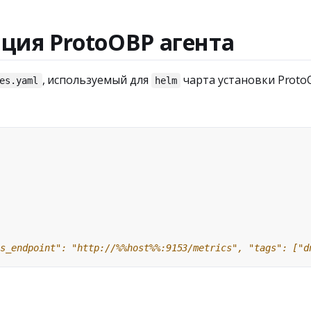
ция ProtoOBP агента
, используемый для
чарта установки Proto
es.yaml
helm
cs_endpoint": "http://%%host%%:9153/metrics", "tags": ["d