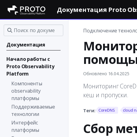
Документация Proto Obse
Подключение технол
Монитор
Документация
помощью 
Начало работы с
Proto Observability
Platform
Обновлено 16.04.2025
Компоненты
Мониторинг CoreDN
observability
кеш и пропуски.
платформы
Поддерживаемые
CoreDNS
cloud n
технологии
Интерфейс
Сбор ме
платформы