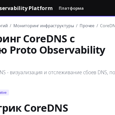
rvability Platform
Платформа
огий
Мониторинг инфраструктуры
Прочее
CoreD
инг CoreDNS с
Proto Observability
S - визуализация и отслеживание сбоев DNS, п
ative
трик CoreDNS