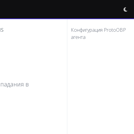
NS
Конфигурация ProtoOBP
агента
опадания в