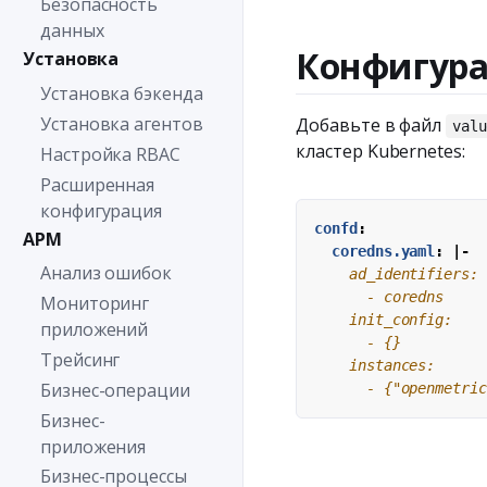
Безопасность
данных
Конфигура
Установка
Установка бэкенда
Установка агентов
Добавьте в файл
valu
кластер Kubernetes:
Настройка RBAC
Расширенная
конфигурация
confd
:
APM
coredns.yaml
:
|-
Анализ ошибок
Мониторинг
приложений
Трейсинг
Бизнес-операции
      - {"openmetri
Бизнес-
приложения
Бизнес-процессы