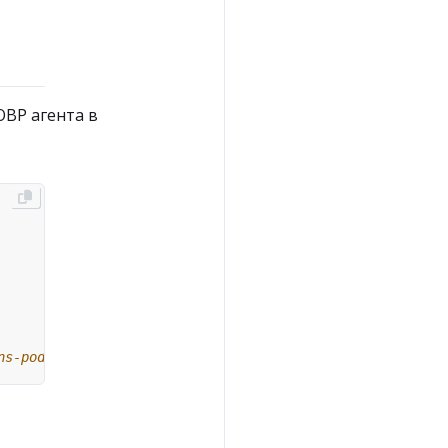
OBP агента в
ns-pod:%%host%%"]} 